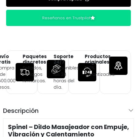
Reseñanos en Trustpilot
nvío
Paquetes
Soporte
Productos
ratis
discretos
24/7
originales
ompra
Sellados,
Disponibles
100%
 de
sin logos
las 24
garantizados.
500.000
ni marcas.
horas del
esos.
día.
Descripción
Spinel – Dildo Masajeador con Empuje,
Vibración y Calentamiento