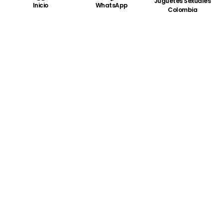
Juguetes Sexuales
Inicio
WhatsApp
Colombia
Lovense Calor Masturbador Masculino
Lovense Exomoon
$
600.000
$
471.000
Compra rápida
Compra rápida
PRIVATEXSHOP
Distribuidor autorizado de las marcas más exclusivas en