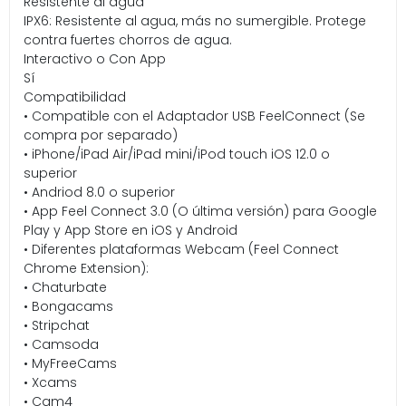
Resistente al agua
IPX6: Resistente al agua, más no sumergible. Protege
contra fuertes chorros de agua.
Interactivo o Con App
Sí
Compatibilidad
• Compatible con el Adaptador USB FeelConnect (Se
compra por separado)
• iPhone/iPad Air/iPad mini/iPod touch iOS 12.0 o
superior
• Andriod 8.0 o superior
• App Feel Connect 3.0 (O última versión) para Google
Play y App Store en iOS y Android
• Diferentes plataformas Webcam (Feel Connect
Chrome Extension):
• Chaturbate
• Bongacams
• Stripchat
• Camsoda
• MyFreeCams
• Xcams
• Cam4