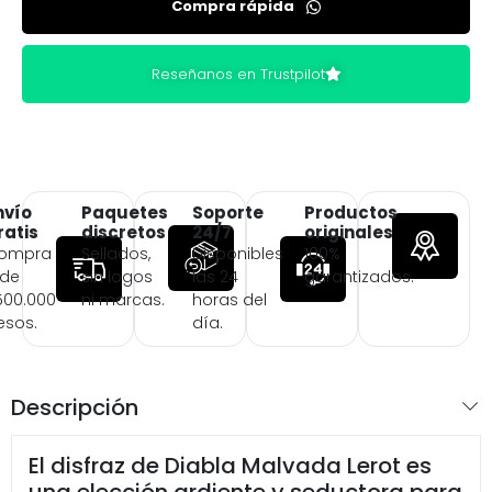
Compra rápida
Reseñanos en Trustpilot
nvío
Paquetes
Soporte
Productos
ratis
discretos
24/7
originales
ompra
Sellados,
Disponibles
100%
 de
sin logos
las 24
garantizados.
500.000
ni marcas.
horas del
esos.
día.
Descripción
El disfraz de Diabla Malvada Lerot es