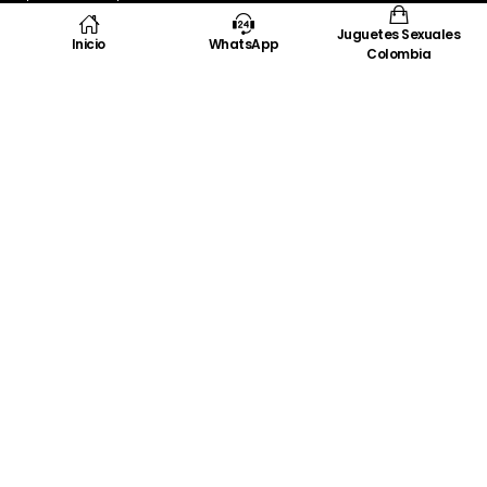
Info@privatexshop.com
Juguetes Sexuales
Inicio
WhatsApp
Colombia
EXTRAS
Preguntas frecuentes
Política de envíos
Política de garantías
Política de privacidad
BOLETÍN