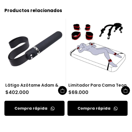
Productos relacionados
Látigo Azótame Adam & Eve
Limitador Para Cama Teon
$
402.000
$
69.000
Compra rápida
Compra rápida