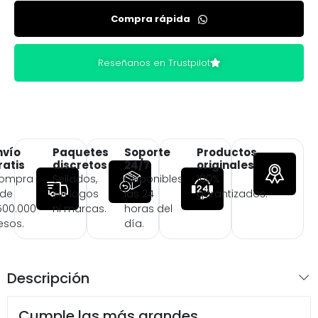
Compra rápida
Reseñanos en Trustpilot
nvío
Paquetes
Soporte
Productos
ratis
discretos
24/7
originales
ompra
Sellados,
Disponibles
100%
 de
sin logos
las 24
garantizados.
500.000
ni marcas.
horas del
esos.
día.
Descripción
Cumple las más grandes