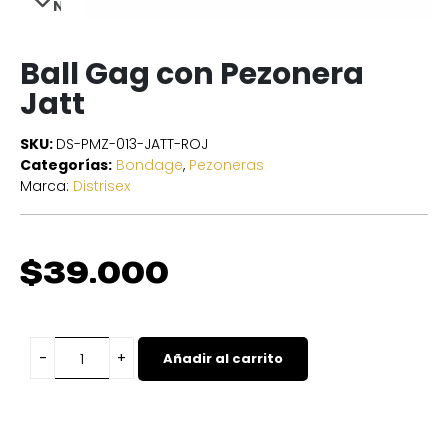
NEXT
Ball Gag con Pezonera
Jatt
SKU:
DS-PMZ-013-JATT-ROJ
Categorías:
Bondage
,
Pezoneras
Marca:
Distrisex
$
39.000
Añadir al carrito