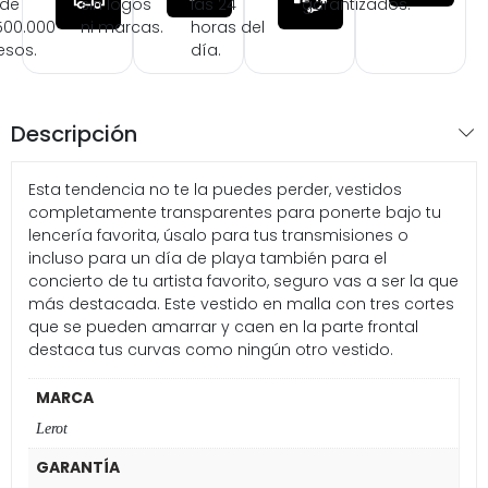
 de
sin logos
las 24
garantizados.
500.000
ni marcas.
horas del
esos.
día.
Descripción
Esta tendencia no te la puedes perder, vestidos
completamente transparentes para ponerte bajo tu
lencería favorita, úsalo para tus transmisiones o
incluso para un día de playa también para el
concierto de tu artista favorito, seguro vas a ser la que
más destacada. Este vestido en malla con tres cortes
que se pueden amarrar y caen en la parte frontal
destaca tus curvas como ningún otro vestido.
MARCA
Lerot
GARANTÍA