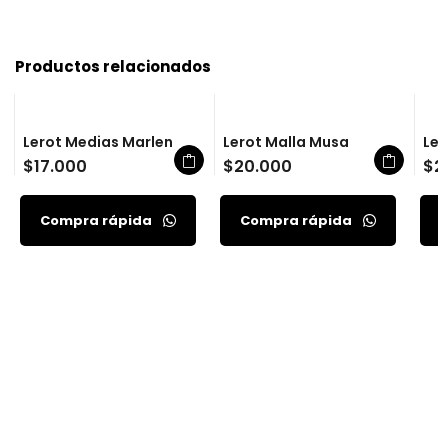
Productos relacionados
Lerot Medias Marlen
Lerot Malla Musa
Ler
$
17.000
$
20.000
$
2
Compra rápida
Compra rápida