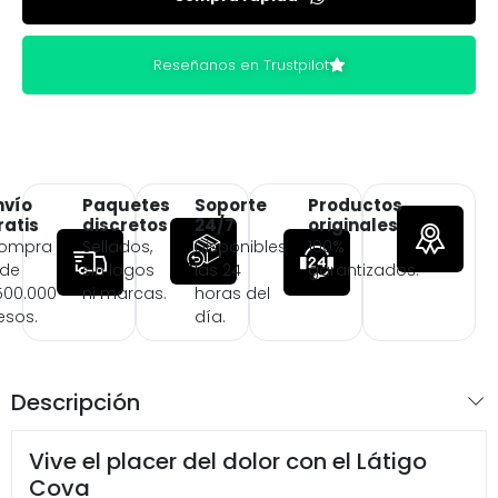
Reseñanos en Trustpilot
nvío
Paquetes
Soporte
Productos
ratis
discretos
24/7
originales
ompra
Sellados,
Disponibles
100%
 de
sin logos
las 24
garantizados.
500.000
ni marcas.
horas del
esos.
día.
Descripción
Vive el placer del dolor con el Látigo
Cova