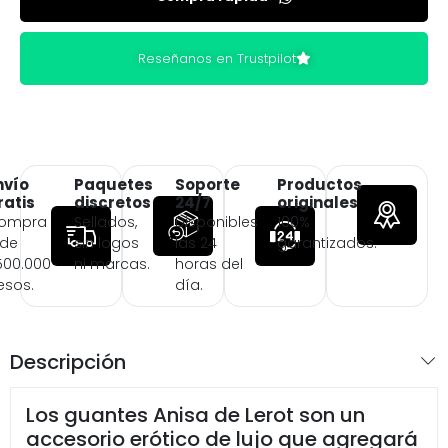
Reseñanos en Trustpilot
nvío
Paquetes
Soporte
Productos
ratis
discretos
24/7
originales
ompra
Sellados,
Disponibles
100%
 de
sin logos
las 24
garantizados.
500.000
ni marcas.
horas del
esos.
día.
Descripción
Los guantes Anisa de Lerot son un
accesorio erótico de lujo que agregará