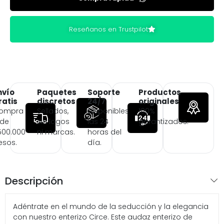
Reseñanos en Trustpilot
nvío
Paquetes
Soporte
Productos
ratis
discretos
24/7
originales
ompra
Sellados,
Disponibles
100%
 de
sin logos
las 24
garantizados.
500.000
ni marcas.
horas del
esos.
día.
Descripción
Adéntrate en el mundo de la seducción y la elegancia
con nuestro enterizo Circe. Este audaz enterizo de