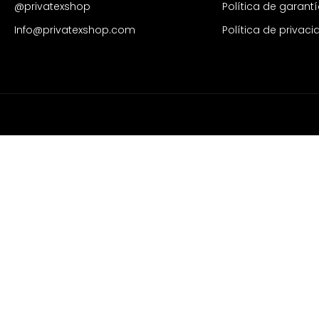
@privatexshop
Política de garant
Info@privatexshop.com
Política de privac