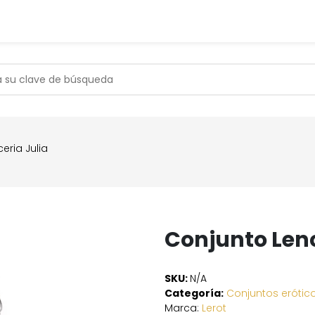
s
Contáctanos
Soporte
eria Julia
Conjunto Lenc
SKU:
N/A
Categoría:
Conjuntos erótic
Marca:
Lerot