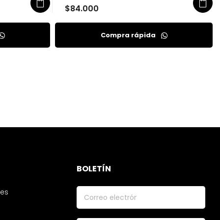
$
84.000
Compra rápida
BOLETÍN
tes