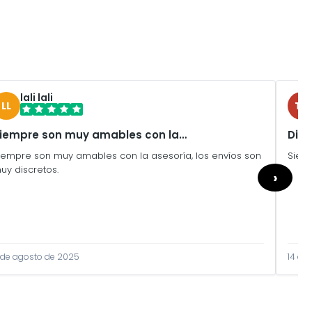
lali lali
LL
TU
iempre son muy amables con la…
Disc
iempre son muy amables con la asesoría, los envíos son
Siem
uy discretos.
›
 de agosto de 2025
14 de