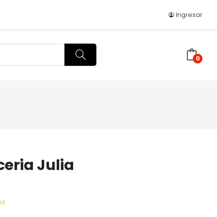
Ingresar
0
eria Julia
os