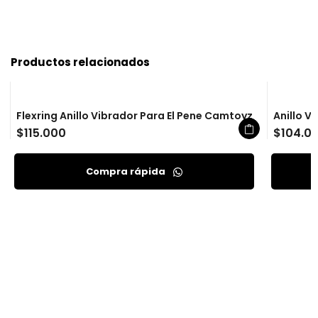
Productos relacionados
Flexring Anillo Vibrador Para El Pene Camtoyz
Anillo V
$
115.000
$
104.0
Compra rápida