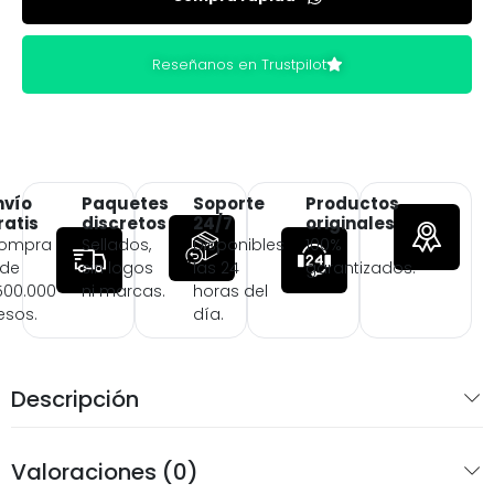
Reseñanos en Trustpilot
nvío
Paquetes
Soporte
Productos
ratis
discretos
24/7
originales
ompra
Sellados,
Disponibles
100%
 de
sin logos
las 24
garantizados.
500.000
ni marcas.
horas del
esos.
día.
Descripción
Valoraciones (0)