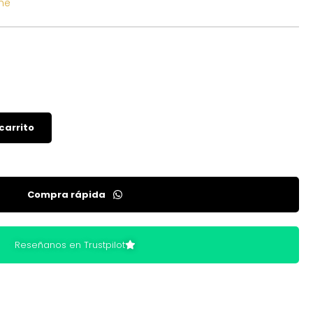
ene
 carrito
Compra rápida
Reseñanos en Trustpilot