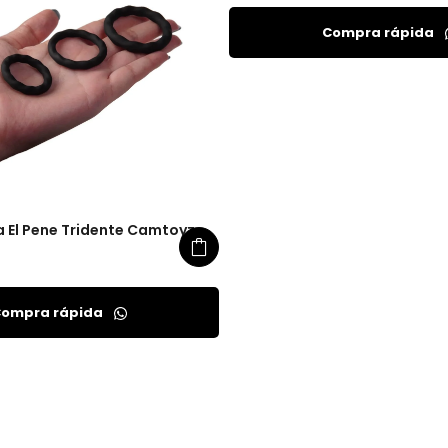
Compra rápida
ra El Pene Tridente Camtoyz
ompra rápida