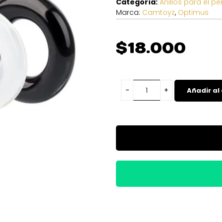
Categoría:
Anillos para el p
Marca:
Camtoyz
,
Optimus
$
18.000
Añadir al