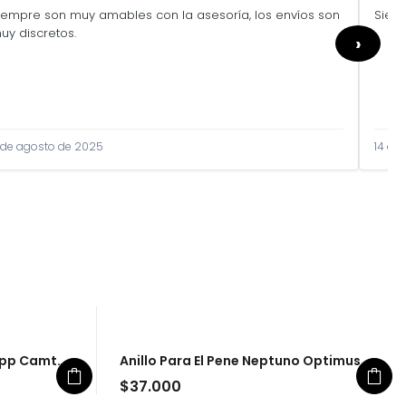
iempre son muy amables con la asesoría, los envíos son
Siem
uy discretos.
›
 de agosto de 2025
14 de
 App Camtoyz
Anillo Para El Pene Neptuno Optimus
$
37.000