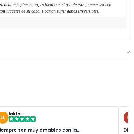
iencia más placentera, es ideal que el uso de este juguete sea con
n juguetes de silicona. Podrían sufrir daños irreversibles.
lali lali
LL
TU
iempre son muy amables con la…
Disc