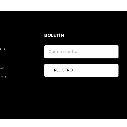
BOLETÍN
tes
ías
idad