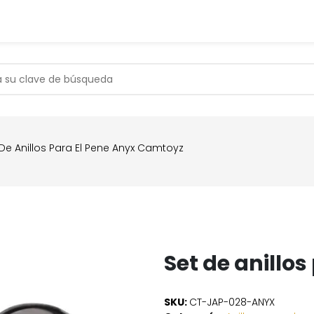
s
Contáctanos
Soporte
 De Anillos Para El Pene Anyx Camtoyz
Set de anillo
SKU:
CT-JAP-028-ANYX