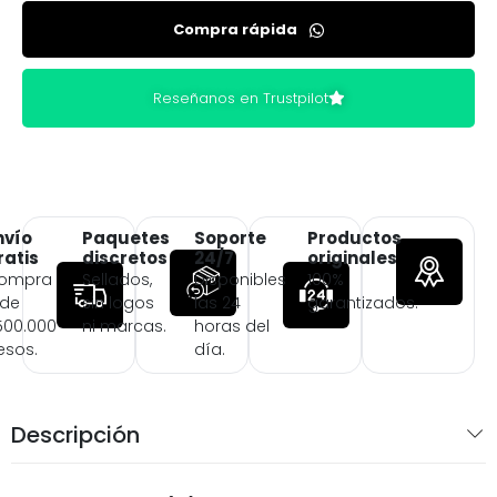
Compra rápida
Reseñanos en Trustpilot
nvío
Paquetes
Soporte
Productos
ratis
discretos
24/7
originales
ompra
Sellados,
Disponibles
100%
 de
sin logos
las 24
garantizados.
500.000
ni marcas.
horas del
esos.
día.
Descripción