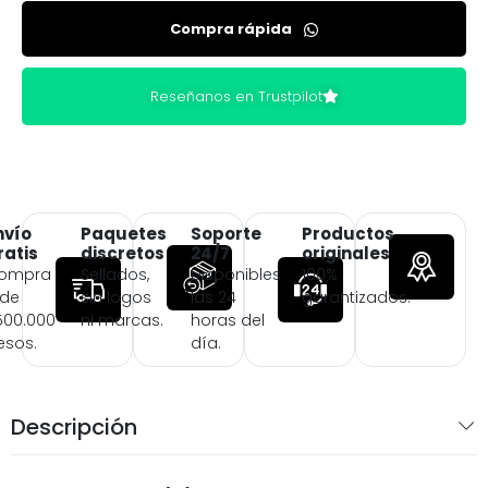
Compra rápida
Reseñanos en Trustpilot
nvío
Paquetes
Soporte
Productos
ratis
discretos
24/7
originales
ompra
Sellados,
Disponibles
100%
 de
sin logos
las 24
garantizados.
500.000
ni marcas.
horas del
esos.
día.
Descripción