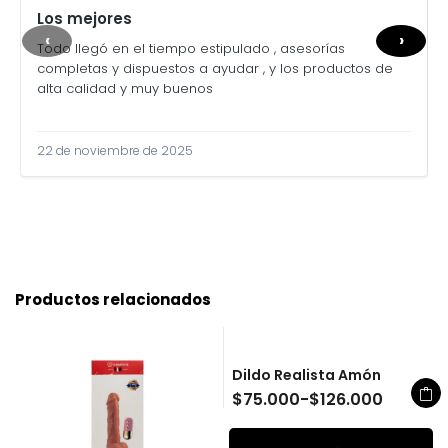
Los mejores
‹
›
Todo llegó en el tiempo estipulado , asesorías
completas y dispuestos a ayudar , y los productos de
alta calidad y muy buenos
22 de noviembre de 2025
Productos relacionados
Dildo Realista Amón
$
75.000
-
$
126.000