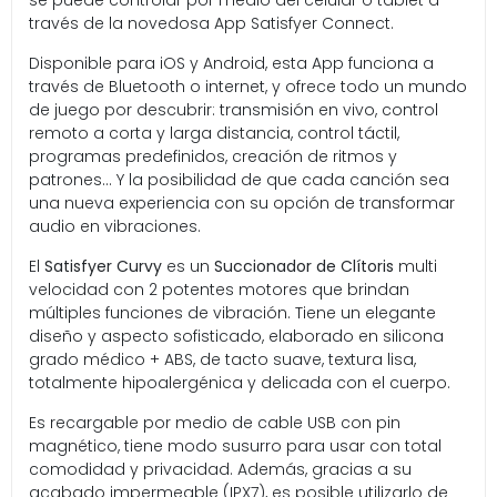
se puede controlar por medio del celular o tablet a
través de la novedosa App Satisfyer Connect.
Disponible para iOS y Android, esta App funciona a
través de Bluetooth o internet, y ofrece todo un mundo
de juego por descubrir: transmisión en vivo, control
remoto a corta y larga distancia, control táctil,
programas predefinidos, creación de ritmos y
patrones… Y la posibilidad de que cada canción sea
una nueva experiencia con su opción de transformar
audio en vibraciones.
El
Satisfyer Curvy
es un
Succionador de Clítoris
multi
velocidad con 2 potentes motores que brindan
múltiples funciones de vibración. Tiene un elegante
diseño y aspecto sofisticado, elaborado en silicona
grado médico + ABS, de tacto suave, textura lisa,
totalmente hipoalergénica y delicada con el cuerpo.
Es recargable por medio de cable USB con pin
magnético, tiene modo susurro para usar con total
comodidad y privacidad. Además, gracias a su
acabado impermeable (IPX7), es posible utilizarlo de