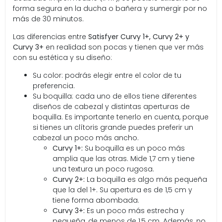
forma segura en la ducha o bañera y sumergir por no
más de 30 minutos.
Las diferencias entre
Satisfyer Curvy 1+, Curvy 2+ y
Curvy 3+
en realidad son pocas y tienen que ver más
con su estética y su diseño:
Su color: podrás elegir entre el color de tu
preferencia.
Su boquilla: cada uno de ellos tiene diferentes
diseños de cabezal y distintas aperturas de
boquilla. Es importante tenerlo en cuenta, porque
si tienes un clítoris grande puedes preferir un
cabezal un poco más ancho.
Curvy 1+:
Su boquilla es un poco más
amplia que las otras. Mide 1,7 cm y tiene
una textura un poco rugosa.
Curvy 2+:
La boquilla es algo más pequeña
que la del 1+. Su apertura es de 1,5 cm y
tiene forma abombada.
Curvy 3+:
Es un poco más estrecha y
pequeña, de menos de 1,5 cm. Además, no