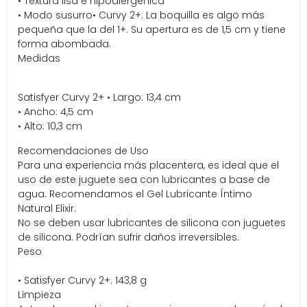
• Textura lisa e hipoalergénica
• Modo susurro
• Curvy 2+: La boquilla es algo más
pequeña que la del 1+. Su apertura es de 1,5 cm y tiene
forma abombada.
Medidas
Satisfyer Curvy 2+ • Largo: 13,4 cm
• Ancho: 4,5 cm
• Alto: 10,3 cm
Recomendaciones de Uso
Para una experiencia más placentera, es ideal que el
uso de este juguete sea con lubricantes a base de
agua. Recomendamos el Gel Lubricante Íntimo
Natural Elixir.
No se deben usar lubricantes de silicona con juguetes
de silicona. Podrían sufrir daños irreversibles.
Peso
• Satisfyer Curvy 2+: 143,8 g
Limpieza