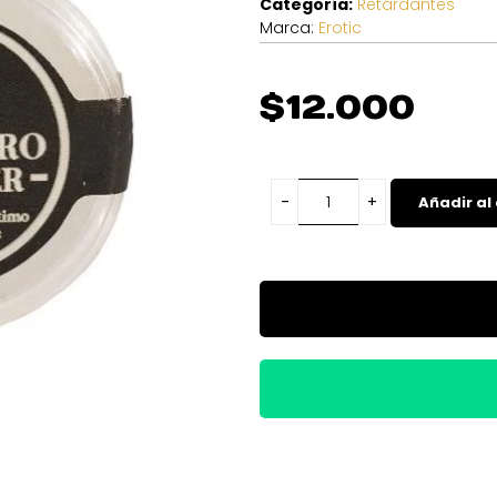
Categoría:
Retardantes
Marca:
Erotic
$
12.000
Añadir al