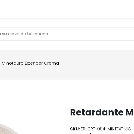
s
Contáctanos
Soporte
e Minotauro Extender Crema
Retardante M
SKU:
ER-CRT-004-MINTEXT-3G