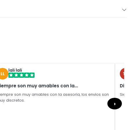
lali lali
LL
TU
iempre son muy amables con la…
Disc
iempre son muy amables con la asesoría, los envíos son
Siem
uy discretos.
›