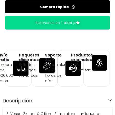
Compra rápida
Reseñanos en Trustpilot
nvío
Paquetes
Soporte
Productos
ratis
discretos
24/7
originales
ompra
Sellados,
Disponibles
100%
 de
sin logos
las 24
garantizados.
500.000
ni marcas.
horas del
esos.
día.
Descripción
El Vessa G-spot & Clitoral Stimulator es un juguete