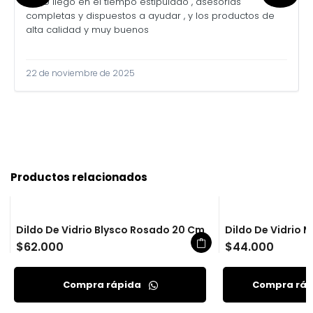
Todo llegó en el tiempo estipulado , asesorías
completas y dispuestos a ayudar , y los productos de
alta calidad y muy buenos
22 de noviembre de 2025
Productos relacionados
Dildo De Vidrio Blysco Rosado 20 Cm
Dildo De Vidrio 
$
62.000
$
44.000
Compra rápida
Compra rá