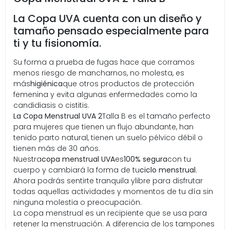
La Copa UVA cuenta con un diseño y
tamaño pensado especialmente para
ti y tu fisionomía.
Su forma a prueba de fugas hace que corramos
menos riesgo de mancharnos, no molesta, es
más
higiénica
que otros productos de protección
femenina y evita algunas enfermedades como la
candidiasis o cistitis.
La Copa Menstrual UVA 2
Talla B es el tamaño perfecto
para mujeres que tienen un flujo abundante, han
tenido parto natural, tienen un suelo pélvico débil o
tienen más de 30 años.
Nuestra
copa menstrual UVA
es
100% segura
con tu
cuerpo y cambiará la forma de tu
ciclo menstrual
.
Ahora podrás sentirte tranquila ylibre para disfrutar
todas aquellas actividades y momentos de tu día sin
ninguna molestia o preocupación.
La copa menstrual es un recipiente que se usa para
retener la menstruación. A diferencia de los tampones