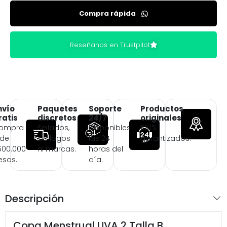
Compra rápida
Reseñanos en Trustpilot
nvío
Paquetes
Soporte
Productos
ratis
discretos
24/7
originales
ompra
Sellados,
Disponibles
100%
 de
sin logos
las 24
garantizados.
500.000
ni marcas.
horas del
esos.
día.
Descripción
Copa Menstrual UVA 2 Talla B