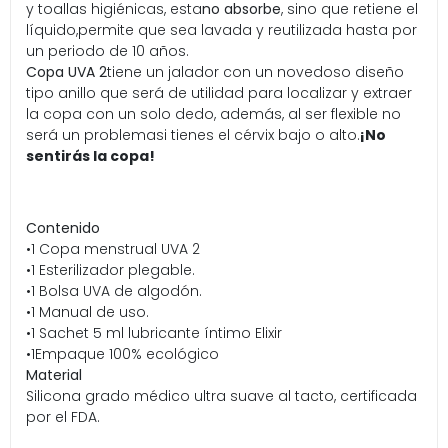
y toallas higiénicas, esta
no absorbe
, sino que retiene el
líquido,permite que sea lavada y reutilizada hasta por
un periodo de 10 años.
Copa UVA 2
tiene un jalador con un novedoso diseño
tipo anillo que será de utilidad para localizar y extraer
la copa con un solo dedo, además, al ser flexible no
será un problemasi tienes el cérvix bajo o alto.
¡No
sentirás la copa!
Contenido
•1 Copa menstrual UVA 2
•1 Esterilizador plegable.
•1 Bolsa UVA de algodón.
•1 Manual de uso.
•1 Sachet 5 ml lubricante íntimo Elixir
•1Empaque 100% ecológico
Material
Silicona grado médico ultra suave al tacto, certificada
por el FDA.