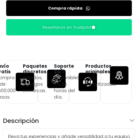
Compra rápida
Reseñanos en Trustpilot
nvío
Paquetes
Soporte
Productos
ratis
discretos
24/7
originales
ompra
Sellados,
Disponibles
100%
 de
sin logos
las 24
garantizados.
500.000
ni marcas.
horas del
esos.
día.
Descripción
Eleva tus experiencias y añade versatilidad a tu equipo